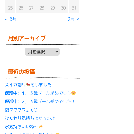
25
26
27
28
29
30
31
« 6月
9月 »
月別アーカイブ
月別アーカイブ
最近の投稿
スイカ割り
をしました
保護中: ４、５歳プール納めでした
保護中: ２，３歳プール納めでした！
泡フワフワ.。o○
ひんやり気持ちよかったよ！
氷気持ちいいね〜