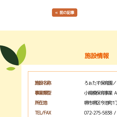
« 前の記事
施設情報
施設名称
ろぉたす保育園／
事業類型
小規模保育事業 
所在地
堺市堺区今池町1丁
TEL/FAX
072-275-5838 /