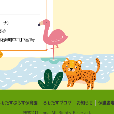
ミーナ）
弥之
石津町中四丁7番1号
ろぉたすぷらす保育園
ろぉたすブログ
お知らせ
保護者
株式会社minna All Rights Reserved.