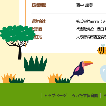
統括園長
西中 絵美
運営会社
株式会社minna（
代表者
代表取締役 坂口 
所在地
大阪府堺市西区浜寺
トップページ
ろぉたす保育園