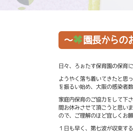
～
園長からの
日々、ろぉたす保育園の保育
ようやく落ち着いてきたと思
を振るい始め、大阪の感染者
家庭内保育のご協力をして下
間お休みさせて頂こうと思い
ので、ご理解のほど宜しくお
１日も早く、第七波が収束す