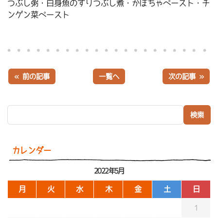
つぶし粥・白身魚のすりつぶし煮・かぼちゃペースト・チ
ンゲン菜ペースト
« 前の記事
一覧へ
次の記事 »
検索:
カレンダー
2022年5月
月
火
水
木
金
土
日
1