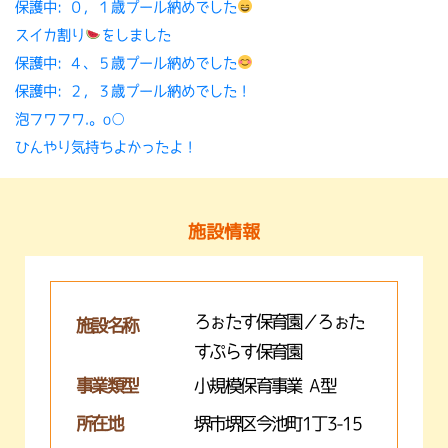
保護中: ０，１歳プール納めでした
スイカ割り
をしました
保護中: ４、５歳プール納めでした
保護中: ２，３歳プール納めでした！
泡フワフワ.。o○
ひんやり気持ちよかったよ！
施設情報
ろぉたす保育園／ろぉた
施設名称
すぷらす保育園
事業類型
小規模保育事業 A型
所在地
堺市堺区今池町1丁3-15