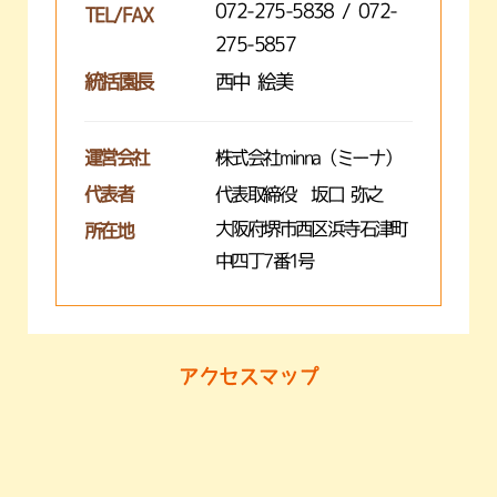
072-275-5838 / 072-
TEL/FAX
275-5857
統括園長
西中 絵美
運営会社
株式会社minna（ミーナ）
代表者
代表取締役 坂口 弥之
大阪府堺市西区浜寺石津町
所在地
中四丁7番1号
アクセスマップ