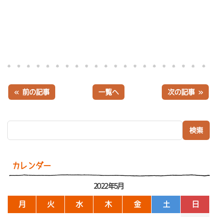
« 前の記事
一覧へ
次の記事 »
検索:
カレンダー
2022年5月
月
火
水
木
金
土
日