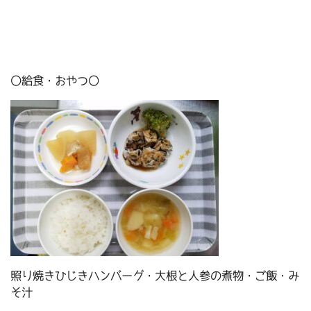
〇給食・おやつ〇
照り焼きひじきハンバーグ・大根と人参の煮物・ご飯・み
そ汁