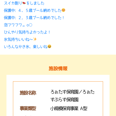
スイカ割り
をしました
保護中: ４、５歳プール納めでした
保護中: ２，３歳プール納めでした！
泡フワフワ.。o○
ひんやり気持ちよかったよ！
氷気持ちいいね〜
いろんなかき氷、楽しいね
施設情報
ろぉたす保育園／ろぉた
施設名称
すぷらす保育園
事業類型
小規模保育事業 A型