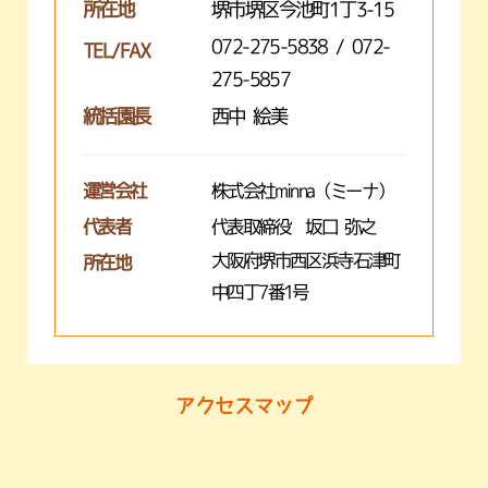
所在地
堺市堺区今池町1丁3-15
072-275-5838 / 072-
TEL/FAX
275-5857
統括園長
西中 絵美
運営会社
株式会社minna（ミーナ）
代表者
代表取締役 坂口 弥之
大阪府堺市西区浜寺石津町
所在地
中四丁7番1号
アクセスマップ