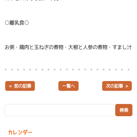
○離乳食○
お粥・鶏肉と玉ねぎの煮物・大根と人参の煮物・すまし汁
« 前の記事
一覧へ
次の記事 »
検索:
カレンダー