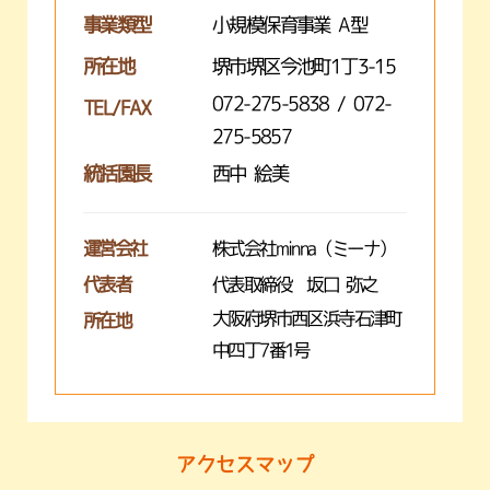
事業類型
小規模保育事業 A型
所在地
堺市堺区今池町1丁3-15
072-275-5838 / 072-
TEL/FAX
275-5857
統括園長
西中 絵美
運営会社
株式会社minna（ミーナ）
代表者
代表取締役 坂口 弥之
大阪府堺市西区浜寺石津町
所在地
中四丁7番1号
アクセスマップ