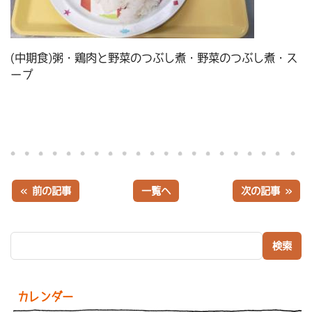
(中期食)粥・鶏肉と野菜のつぶし煮・野菜のつぶし煮・ス
ープ
« 前の記事
一覧へ
次の記事 »
検索:
カレンダー