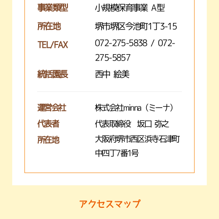
事業類型
小規模保育事業 A型
所在地
堺市堺区今池町1丁3-15
072-275-5838 / 072-
TEL/FAX
275-5857
統括園長
西中 絵美
運営会社
株式会社minna（ミーナ）
代表者
代表取締役 坂口 弥之
大阪府堺市西区浜寺石津町
所在地
中四丁7番1号
アクセスマップ