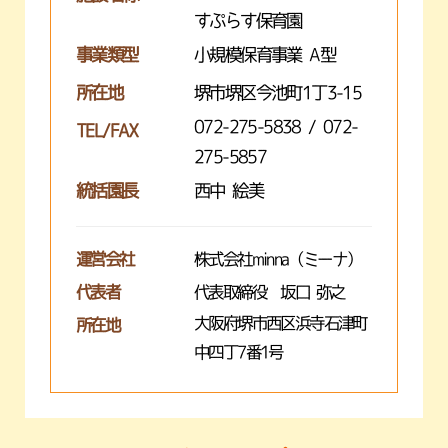
すぷらす保育園
事業類型
小規模保育事業 A型
所在地
堺市堺区今池町1丁3-15
072-275-5838 / 072-
TEL/FAX
275-5857
統括園長
西中 絵美
運営会社
株式会社minna（ミーナ）
代表者
代表取締役 坂口 弥之
大阪府堺市西区浜寺石津町
所在地
中四丁7番1号