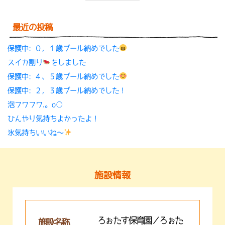
最近の投稿
保護中: ０，１歳プール納めでした
スイカ割り
をしました
保護中: ４、５歳プール納めでした
保護中: ２，３歳プール納めでした！
泡フワフワ.。o○
ひんやり気持ちよかったよ！
氷気持ちいいね〜
施設情報
ろぉたす保育園／ろぉた
施設名称