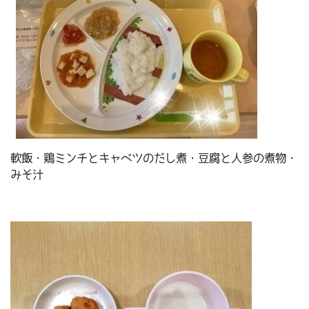
軟飯・鶏ミンチとキャベツのだし煮・豆腐と人参の煮物・
みそ汁