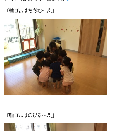
『輪ゴムはちぢむ～♬』
『輪ゴムはのびる～♬』