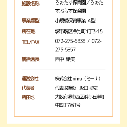
ろぉたす保育園／ろぉた
施設名称
すぷらす保育園
事業類型
小規模保育事業 A型
所在地
堺市堺区今池町1丁3-15
072-275-5838 / 072-
TEL/FAX
275-5857
統括園長
西中 絵美
運営会社
株式会社minna（ミーナ）
代表者
代表取締役 坂口 弥之
大阪府堺市西区浜寺石津町
所在地
中四丁7番1号