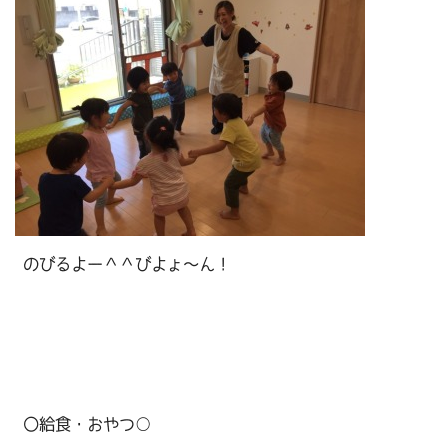
のびるよー＾＾びよょ～ん！
〇給食・おやつ○