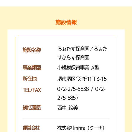
施設情報
ろぉたす保育園／ろぉた
施設名称
すぷらす保育園
事業類型
小規模保育事業 A型
所在地
堺市堺区今池町1丁3-15
072-275-5838 / 072-
TEL/FAX
275-5857
統括園長
西中 絵美
運営会社
株式会社minna（ミーナ）