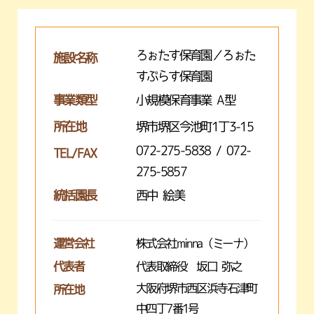
ろぉたす保育園／ろぉた
施設名称
すぷらす保育園
事業類型
小規模保育事業 A型
所在地
堺市堺区今池町1丁3-15
072-275-5838 / 072-
TEL/FAX
275-5857
統括園長
西中 絵美
運営会社
株式会社minna（ミーナ）
代表者
代表取締役 坂口 弥之
大阪府堺市西区浜寺石津町
所在地
中四丁7番1号