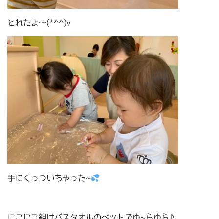
とれたよ～(*^^)v
手にくっついちゃった~
にこにこ組はバスタオルのベットでゆ~らゆら♪