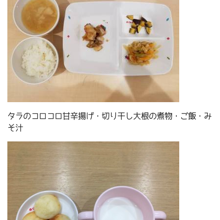
タラのコロコロ甘辛揚げ・切り干し大根の煮物・ご飯・み
そ汁