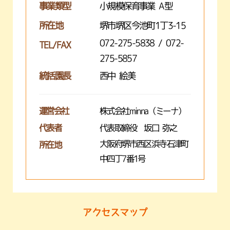
事業類型
小規模保育事業 A型
所在地
堺市堺区今池町1丁3-15
072-275-5838 / 072-
TEL/FAX
275-5857
統括園長
西中 絵美
運営会社
株式会社minna（ミーナ）
代表者
代表取締役 坂口 弥之
大阪府堺市西区浜寺石津町
所在地
中四丁7番1号
アクセスマップ