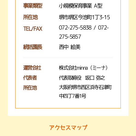
事業類型
小規模保育事業 A型
所在地
堺市堺区今池町1丁3-15
072-275-5838 / 072-
TEL/FAX
275-5857
統括園長
西中 絵美
運営会社
株式会社minna（ミーナ）
代表者
代表取締役 坂口 弥之
大阪府堺市西区浜寺石津町
所在地
中四丁7番1号
アクセスマップ