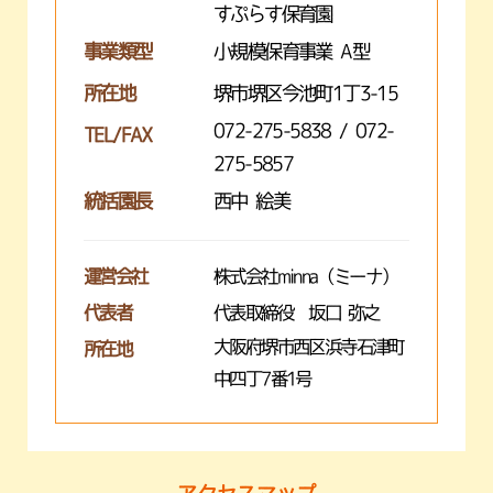
すぷらす保育園
事業類型
小規模保育事業 A型
所在地
堺市堺区今池町1丁3-15
072-275-5838 / 072-
TEL/FAX
275-5857
統括園長
西中 絵美
運営会社
株式会社minna（ミーナ）
代表者
代表取締役 坂口 弥之
大阪府堺市西区浜寺石津町
所在地
中四丁7番1号