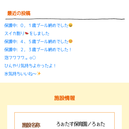
最近の投稿
保護中: ０，１歳プール納めでした
スイカ割り
をしました
保護中: ４、５歳プール納めでした
保護中: ２，３歳プール納めでした！
泡フワフワ.。o○
ひんやり気持ちよかったよ！
氷気持ちいいね〜
施設情報
ろぉたす保育園／ろぉた
施設名称