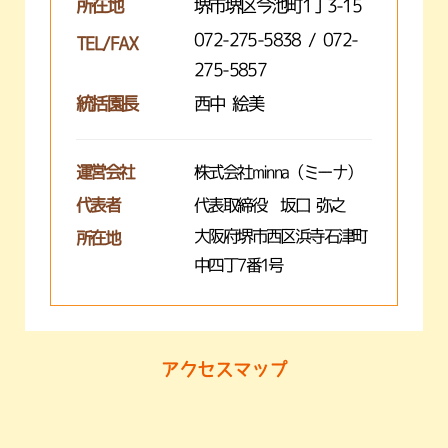
所在地
堺市堺区今池町1丁3-15
072-275-5838 / 072-
TEL/FAX
275-5857
統括園長
西中 絵美
運営会社
株式会社minna（ミーナ）
代表者
代表取締役 坂口 弥之
大阪府堺市西区浜寺石津町
所在地
中四丁7番1号
アクセスマップ