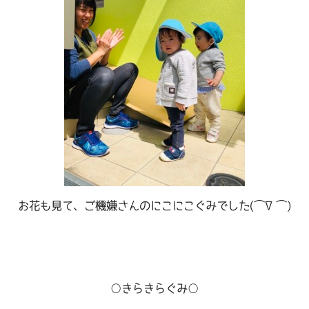
お花も見て、ご機嫌さんのにこにこぐみでした(⌒∇⌒)
○きらきらぐみ○