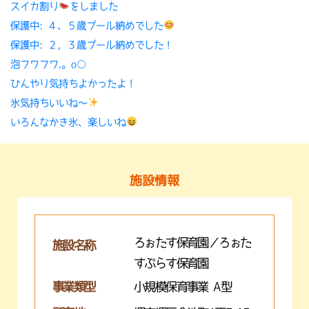
スイカ割り
をしました
保護中: ４、５歳プール納めでした
保護中: ２，３歳プール納めでした！
泡フワフワ.。o○
ひんやり気持ちよかったよ！
氷気持ちいいね〜
いろんなかき氷、楽しいね
施設情報
ろぉたす保育園／ろぉた
施設名称
すぷらす保育園
事業類型
小規模保育事業 A型