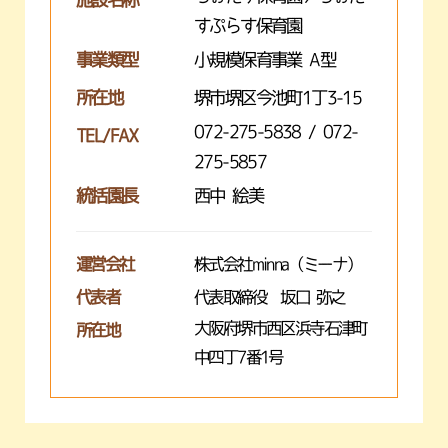
すぷらす保育園
事業類型
小規模保育事業 A型
所在地
堺市堺区今池町1丁3-15
072-275-5838 / 072-
TEL/FAX
275-5857
統括園長
西中 絵美
運営会社
株式会社minna（ミーナ）
代表者
代表取締役 坂口 弥之
大阪府堺市西区浜寺石津町
所在地
中四丁7番1号