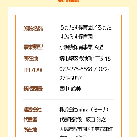
ろぉたす保育園／ろぉた
施設名称
すぷらす保育園
事業類型
小規模保育事業 A型
所在地
堺市堺区今池町1丁3-15
072-275-5838 / 072-
TEL/FAX
275-5857
統括園長
西中 絵美
運営会社
株式会社minna（ミーナ）
代表者
代表取締役 坂口 弥之
大阪府堺市西区浜寺石津町
所在地