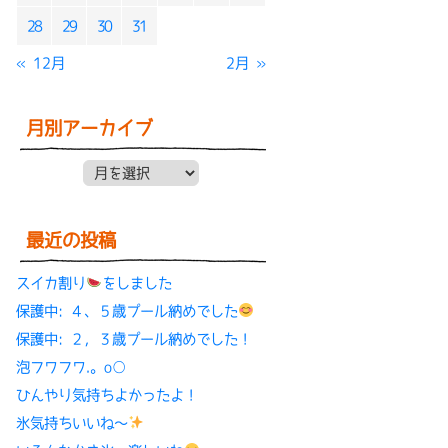
28
29
30
31
« 12月
2月 »
月別アーカイブ
月別アーカイブ
最近の投稿
スイカ割り
をしました
保護中: ４、５歳プール納めでした
保護中: ２，３歳プール納めでした！
泡フワフワ.。o○
ひんやり気持ちよかったよ！
氷気持ちいいね〜