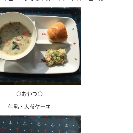
○おやつ○
牛乳・人参ケーキ