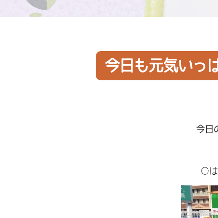
今日も元気いっ
今日
○は