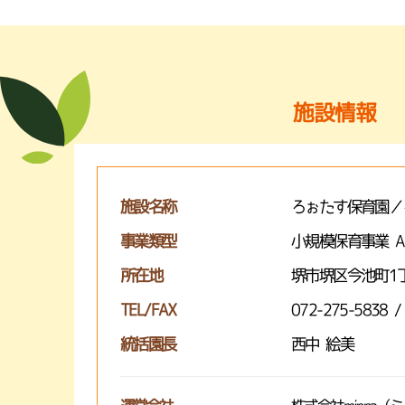
施設情報
施設名称
ろぉたす保育園／
事業類型
小規模保育事業 
所在地
堺市堺区今池町1丁
TEL/FAX
072-275-5838 /
統括園長
西中 絵美