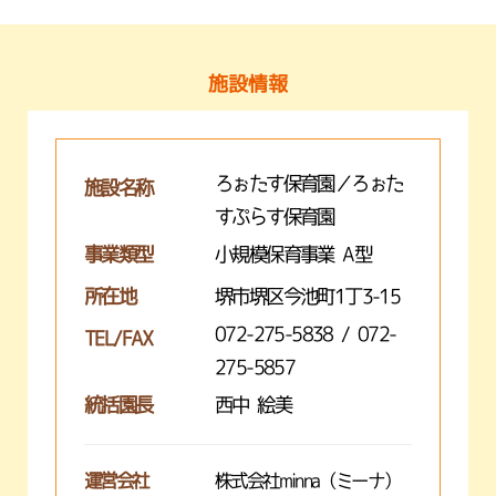
施設情報
ろぉたす保育園／ろぉた
施設名称
すぷらす保育園
事業類型
小規模保育事業 A型
所在地
堺市堺区今池町1丁3-15
072-275-5838 / 072-
TEL/FAX
275-5857
統括園長
西中 絵美
運営会社
株式会社minna（ミーナ）