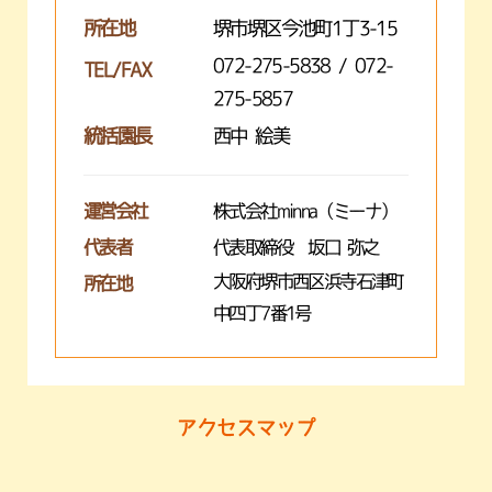
所在地
堺市堺区今池町1丁3-15
072-275-5838 / 072-
TEL/FAX
275-5857
統括園長
西中 絵美
運営会社
株式会社minna（ミーナ）
代表者
代表取締役 坂口 弥之
大阪府堺市西区浜寺石津町
所在地
中四丁7番1号
アクセスマップ