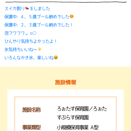
スイカ割り
をしました
保護中: ４、５歳プール納めでした
保護中: ２，３歳プール納めでした！
泡フワフワ.。o○
ひんやり気持ちよかったよ！
氷気持ちいいね〜
いろんなかき氷、楽しいね
施設情報
ろぉたす保育園／ろぉた
施設名称
すぷらす保育園
事業類型
小規模保育事業 A型