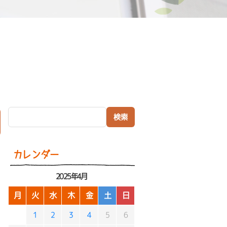
検索:
）
カレンダー
2025年4月
月
火
水
木
金
土
日
1
2
3
4
5
6