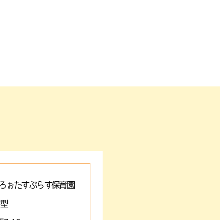
ろぉたすぷらす保育園
A型