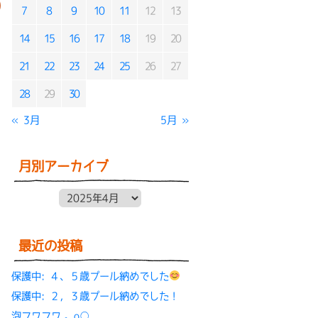
7
8
9
10
11
12
13
14
15
16
17
18
19
20
21
22
23
24
25
26
27
28
29
30
« 3月
5月 »
月別アーカイブ
月別アーカイブ
最近の投稿
保護中: ４、５歳プール納めでした
保護中: ２，３歳プール納めでした！
泡フワフワ.。o○