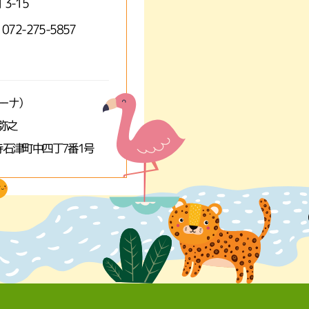
3-15
 072-275-5857
ミーナ）
弥之
石津町中四丁7番1号