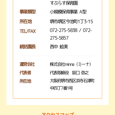
すぷらす保育園
事業類型
小規模保育事業 A型
所在地
堺市堺区今池町1丁3-15
072-275-5838 / 072-
TEL/FAX
275-5857
統括園長
西中 絵美
運営会社
株式会社minna（ミーナ）
代表者
代表取締役 坂口 弥之
大阪府堺市西区浜寺石津町
所在地
中四丁7番1号
アクセスマップ