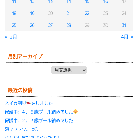
11
12
13
14
15
16
17
18
19
20
21
22
23
24
25
26
27
28
29
30
31
« 2月
4月 »
月別アーカイブ
月別アーカイブ
最近の投稿
スイカ割り
をしました
保護中: ４、５歳プール納めでした
保護中: ２，３歳プール納めでした！
泡フワフワ.。o○
ひんやり気持ちよかったよ！