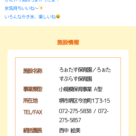
氷気持ちいいね〜
いろんなかき氷、楽しいね
施設情報
ろぉたす保育園／ろぉた
施設名称
すぷらす保育園
事業類型
小規模保育事業 A型
所在地
堺市堺区今池町1丁3-15
072-275-5838 / 072-
TEL/FAX
275-5857
統括園長
西中 絵美