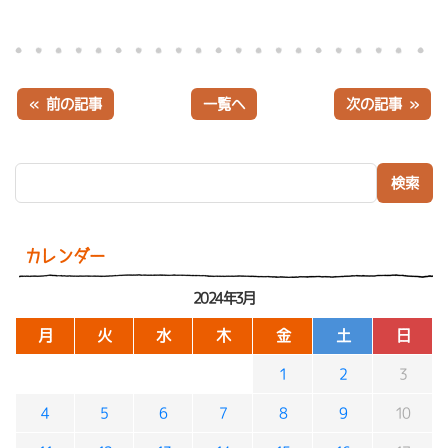
« 前の記事
一覧へ
次の記事 »
検索:
カレンダー
2024年3月
月
火
水
木
金
土
日
1
2
3
4
5
6
7
8
9
10