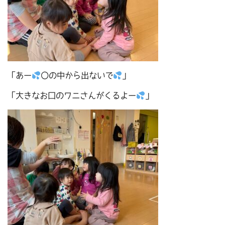
「あー
〇の中から出ないで
」
「大きなお口のワニさんがくるよー
」