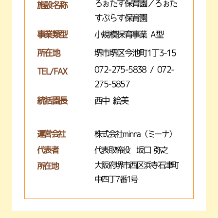
ろぉたす保育園／ろぉた
施設名称
すぷらす保育園
事業類型
小規模保育事業 A型
所在地
堺市堺区今池町1丁3-15
072-275-5838 / 072-
TEL/FAX
275-5857
統括園長
西中 絵美
運営会社
株式会社minna（ミーナ）
代表者
代表取締役 坂口 弥之
大阪府堺市西区浜寺石津町
所在地
中四丁7番1号