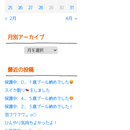
25
26
27
28
29
30
31
« 2月
4月 »
月別アーカイブ
月別アーカイブ
最近の投稿
保護中: ０，１歳プール納めでした
スイカ割り
をしました
保護中: ４、５歳プール納めでした
保護中: ２，３歳プール納めでした！
泡フワフワ.。o○
ひんやり気持ちよかったよ！