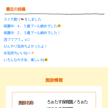
最近の投稿
スイカ割り
をしました
保護中: ４、５歳プール納めでした
保護中: ２，３歳プール納めでした！
泡フワフワ.。o○
ひんやり気持ちよかったよ！
氷気持ちいいね〜
いろんなかき氷、楽しいね
施設情報
ろぉたす保育園／ろぉた
施設名称