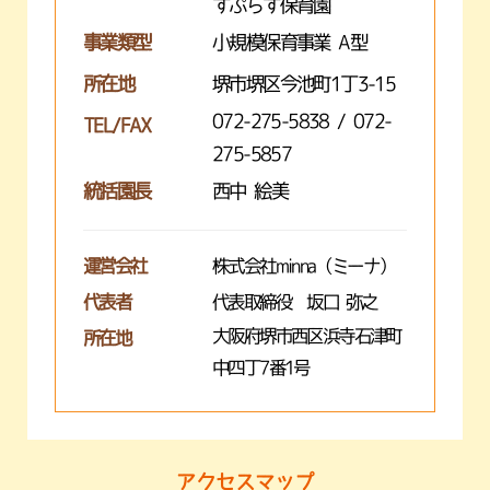
すぷらす保育園
事業類型
小規模保育事業 A型
所在地
堺市堺区今池町1丁3-15
072-275-5838 / 072-
TEL/FAX
275-5857
統括園長
西中 絵美
運営会社
株式会社minna（ミーナ）
代表者
代表取締役 坂口 弥之
大阪府堺市西区浜寺石津町
所在地
中四丁7番1号
アクセスマップ