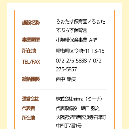
ろぉたす保育園／ろぉた
施設名称
すぷらす保育園
事業類型
小規模保育事業 A型
所在地
堺市堺区今池町1丁3-15
072-275-5838 / 072-
TEL/FAX
275-5857
統括園長
西中 絵美
運営会社
株式会社minna（ミーナ）
代表者
代表取締役 坂口 弥之
大阪府堺市西区浜寺石津町
所在地
中四丁7番1号