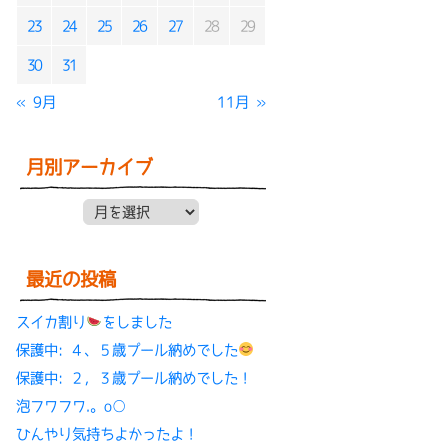
23
24
25
26
27
28
29
30
31
« 9月
11月 »
月別アーカイブ
月別アーカイブ
最近の投稿
スイカ割り
をしました
保護中: ４、５歳プール納めでした
保護中: ２，３歳プール納めでした！
泡フワフワ.。o○
ひんやり気持ちよかったよ！