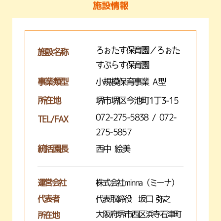
施設情報
ろぉたす保育園／ろぉた
施設名称
すぷらす保育園
事業類型
小規模保育事業 A型
所在地
堺市堺区今池町1丁3-15
072-275-5838 / 072-
TEL/FAX
275-5857
統括園長
西中 絵美
運営会社
株式会社minna（ミーナ）
代表者
代表取締役 坂口 弥之
大阪府堺市西区浜寺石津町
所在地