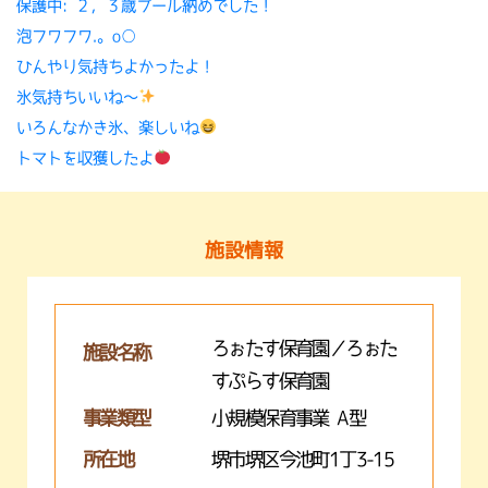
保護中: ２，３歳プール納めでした！
泡フワフワ.。o○
ひんやり気持ちよかったよ！
氷気持ちいいね〜
いろんなかき氷、楽しいね
トマトを収獲したよ
施設情報
ろぉたす保育園／ろぉた
施設名称
すぷらす保育園
事業類型
小規模保育事業 A型
所在地
堺市堺区今池町1丁3-15