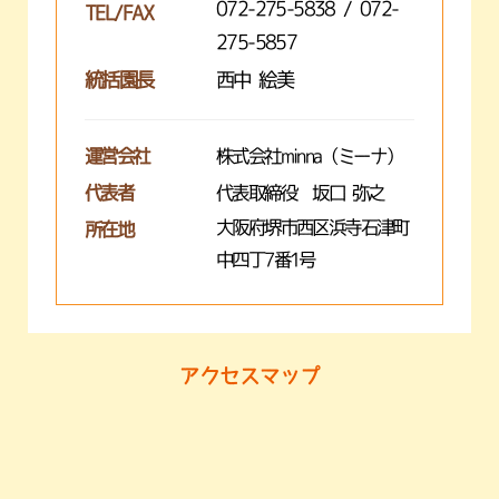
072-275-5838 / 072-
TEL/FAX
275-5857
統括園長
西中 絵美
運営会社
株式会社minna（ミーナ）
代表者
代表取締役 坂口 弥之
大阪府堺市西区浜寺石津町
所在地
中四丁7番1号
アクセスマップ