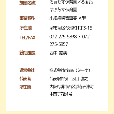
ろぉたす保育園／ろぉた
施設名称
すぷらす保育園
事業類型
小規模保育事業 A型
所在地
堺市堺区今池町1丁3-15
072-275-5838 / 072-
TEL/FAX
275-5857
統括園長
西中 絵美
運営会社
株式会社minna（ミーナ）
代表者
代表取締役 坂口 弥之
大阪府堺市西区浜寺石津町
所在地
中四丁7番1号