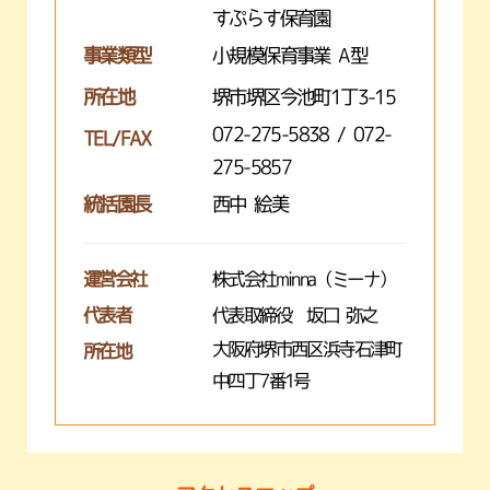
すぷらす保育園
事業類型
小規模保育事業 A型
所在地
堺市堺区今池町1丁3-15
072-275-5838 / 072-
TEL/FAX
275-5857
統括園長
西中 絵美
運営会社
株式会社minna（ミーナ）
代表者
代表取締役 坂口 弥之
大阪府堺市西区浜寺石津町
所在地
中四丁7番1号