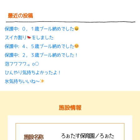
最近の投稿
保護中: ０，１歳プール納めでした
スイカ割り
をしました
保護中: ４、５歳プール納めでした
保護中: ２，３歳プール納めでした！
泡フワフワ.。o○
ひんやり気持ちよかったよ！
氷気持ちいいね〜
施設情報
ろぉたす保育園／ろぉた
施設名称