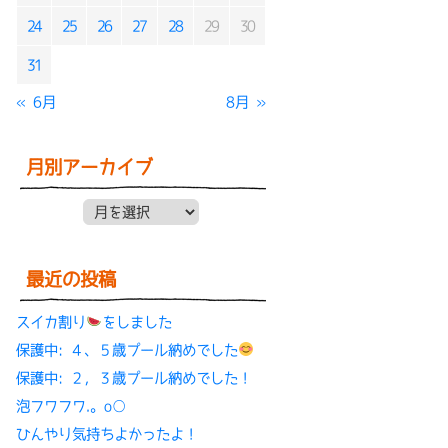
24
25
26
27
28
29
30
31
« 6月
8月 »
月別アーカイブ
月別アーカイブ
最近の投稿
スイカ割り
をしました
保護中: ４、５歳プール納めでした
保護中: ２，３歳プール納めでした！
泡フワフワ.。o○
ひんやり気持ちよかったよ！