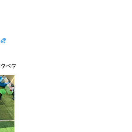
り
ペタペタ