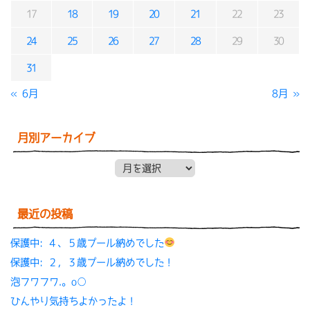
17
18
19
20
21
22
23
24
25
26
27
28
29
30
31
« 6月
8月 »
月別アーカイブ
月別アーカイブ
最近の投稿
保護中: ４、５歳プール納めでした
保護中: ２，３歳プール納めでした！
泡フワフワ.。o○
ひんやり気持ちよかったよ！