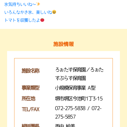
氷気持ちいいね〜
いろんなかき氷、楽しいね
トマトを収獲したよ
施設情報
ろぉたす保育園／ろぉた
施設名称
すぷらす保育園
事業類型
小規模保育事業 A型
所在地
堺市堺区今池町1丁3-15
072-275-5838 / 072-
TEL/FAX
275-5857
統括園長
西中 絵美