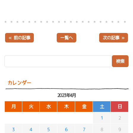
« 前の記事
一覧へ
次の記事 »
検索:
カレンダー
2023年4月
月
火
水
木
金
土
日
1
2
3
4
5
6
7
8
9