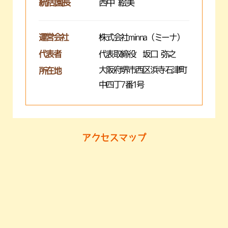
統括園長
西中 絵美
運営会社
株式会社minna（ミーナ）
代表者
代表取締役 坂口 弥之
大阪府堺市西区浜寺石津町
所在地
中四丁7番1号
アクセスマップ