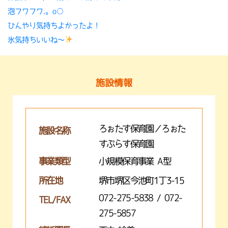
泡フワフワ.。o○
ひんやり気持ちよかったよ！
氷気持ちいいね〜
施設情報
ろぉたす保育園／ろぉた
施設名称
すぷらす保育園
事業類型
小規模保育事業 A型
所在地
堺市堺区今池町1丁3-15
072-275-5838 / 072-
TEL/FAX
275-5857