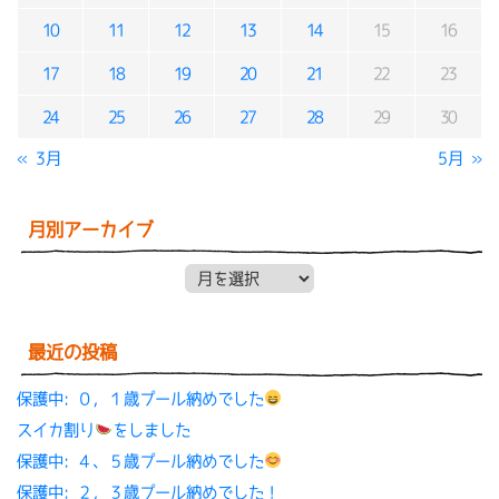
10
11
12
13
14
15
16
17
18
19
20
21
22
23
24
25
26
27
28
29
30
« 3月
5月 »
月別アーカイブ
月別アーカイブ
最近の投稿
保護中: ０，１歳プール納めでした
スイカ割り
をしました
保護中: ４、５歳プール納めでした
保護中: ２，３歳プール納めでした！