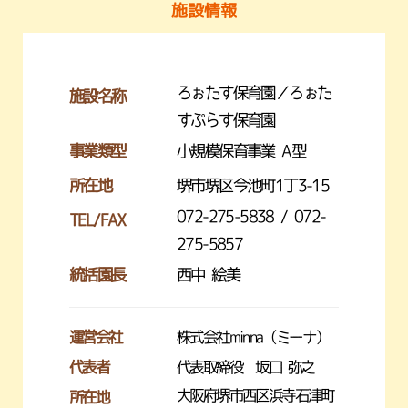
施設情報
ろぉたす保育園／ろぉた
施設名称
すぷらす保育園
事業類型
小規模保育事業 A型
所在地
堺市堺区今池町1丁3-15
072-275-5838 / 072-
TEL/FAX
275-5857
統括園長
西中 絵美
運営会社
株式会社minna（ミーナ）
代表者
代表取締役 坂口 弥之
大阪府堺市西区浜寺石津町
所在地