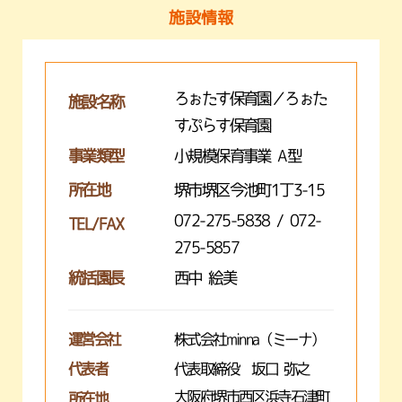
施設情報
ろぉたす保育園／ろぉた
施設名称
すぷらす保育園
事業類型
小規模保育事業 A型
所在地
堺市堺区今池町1丁3-15
072-275-5838 / 072-
TEL/FAX
275-5857
統括園長
西中 絵美
運営会社
株式会社minna（ミーナ）
代表者
代表取締役 坂口 弥之
大阪府堺市西区浜寺石津町
所在地