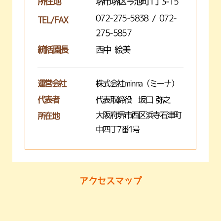
所在地
堺市堺区今池町1丁3-15
072-275-5838 / 072-
TEL/FAX
275-5857
統括園長
西中 絵美
運営会社
株式会社minna（ミーナ）
代表者
代表取締役 坂口 弥之
大阪府堺市西区浜寺石津町
所在地
中四丁7番1号
アクセスマップ