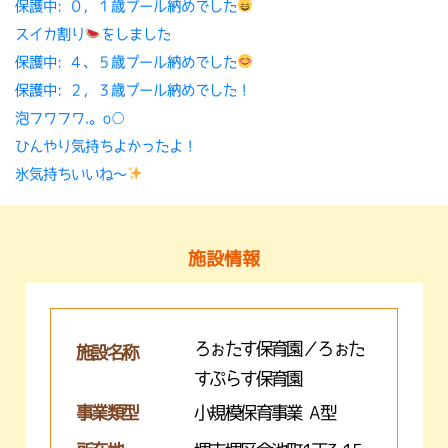
保護中: ０，１歳プール納めでした
スイカ割り
をしました
保護中: ４、５歳プール納めでした
保護中: ２，３歳プール納めでした！
泡フワフワ.。o○
ひんやり気持ちよかったよ！
氷気持ちいいね〜
施設情報
ろぉたす保育園／ろぉた
施設名称
すぷらす保育園
事業類型
小規模保育事業 A型