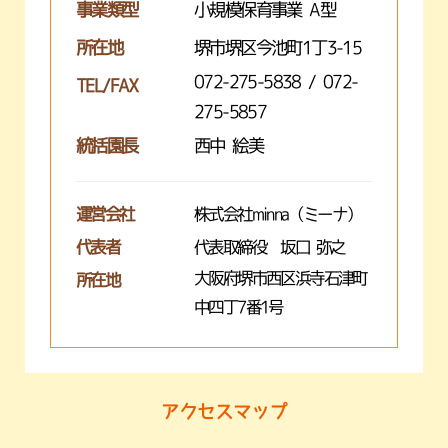
事業類型
小規模保育事業 A型
所在地
堺市堺区今池町1丁3-15
072-275-5838 / 072-
TEL/FAX
275-5857
統括園長
西中 絵美
運営会社
株式会社minna（ミーナ）
代表者
代表取締役 坂口 弥之
大阪府堺市西区浜寺石津町
所在地
中四丁7番1号
アクセスマップ