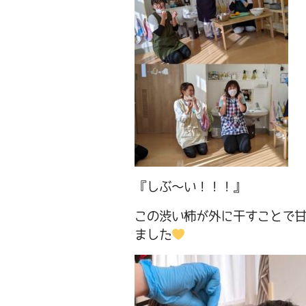
『しぶ～い！！！』
この渋い柿が外に干すことで
ました