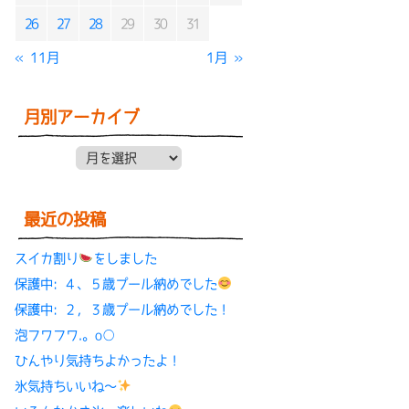
26
27
28
29
30
31
« 11月
1月 »
月別アーカイブ
月別アーカイブ
最近の投稿
スイカ割り
をしました
保護中: ４、５歳プール納めでした
保護中: ２，３歳プール納めでした！
泡フワフワ.。o○
ひんやり気持ちよかったよ！
氷気持ちいいね〜