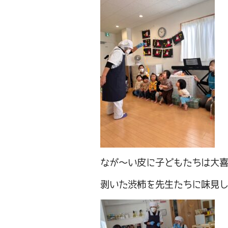
なが～い皮に子どもたちは大
剥いた渋柿を先生たちに味見