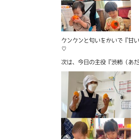
クンクンと匂いをかいで『甘
♡
次は、今日の主役『渋柿（あ