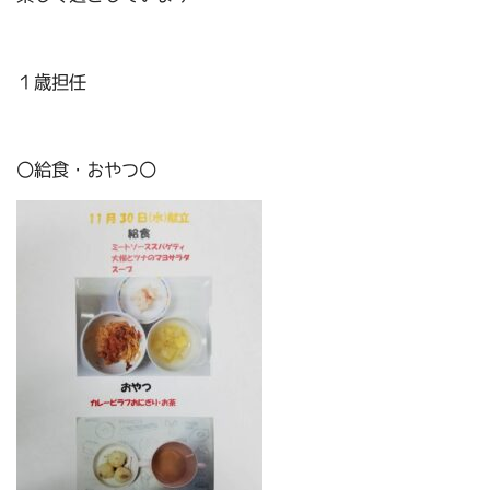
１歳担任
〇給食・おやつ〇