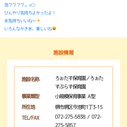
泡フワフワ.。o○
ひんやり気持ちよかったよ！
氷気持ちいいね〜
いろんなかき氷、楽しいね
施設情報
ろぉたす保育園／ろぉた
施設名称
すぷらす保育園
事業類型
小規模保育事業 A型
所在地
堺市堺区今池町1丁3-15
072-275-5838 / 072-
TEL/FAX
275-5857