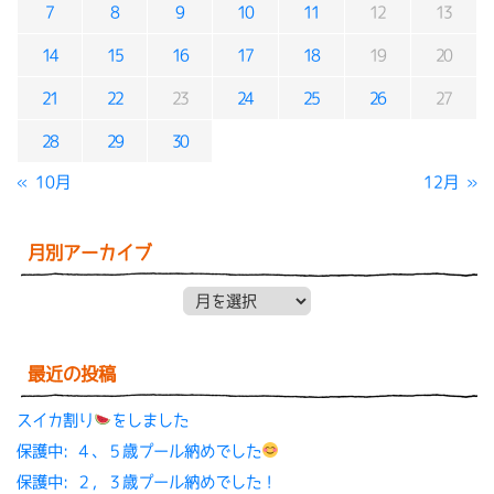
7
8
9
10
11
12
13
14
15
16
17
18
19
20
21
22
23
24
25
26
27
28
29
30
« 10月
12月 »
月別アーカイブ
月別アーカイブ
最近の投稿
スイカ割り
をしました
保護中: ４、５歳プール納めでした
保護中: ２，３歳プール納めでした！