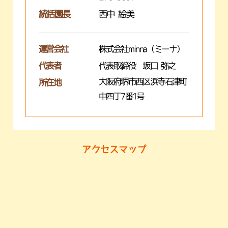
統括園長
西中 絵美
運営会社
株式会社minna（ミーナ）
代表者
代表取締役 坂口 弥之
大阪府堺市西区浜寺石津町
所在地
中四丁7番1号
アクセスマップ