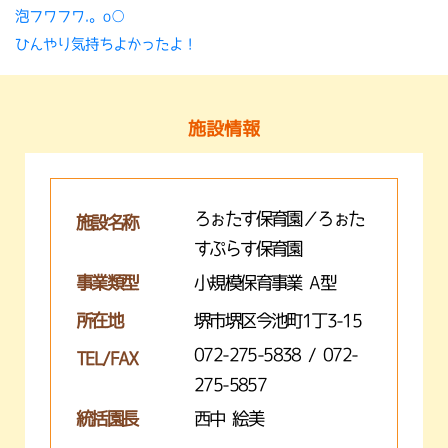
泡フワフワ.。o○
ひんやり気持ちよかったよ！
施設情報
ろぉたす保育園／ろぉた
施設名称
すぷらす保育園
事業類型
小規模保育事業 A型
所在地
堺市堺区今池町1丁3-15
072-275-5838 / 072-
TEL/FAX
275-5857
統括園長
西中 絵美