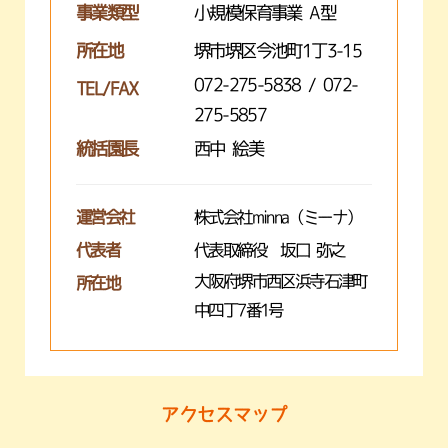
事業類型
小規模保育事業 A型
所在地
堺市堺区今池町1丁3-15
072-275-5838 / 072-
TEL/FAX
275-5857
統括園長
西中 絵美
運営会社
株式会社minna（ミーナ）
代表者
代表取締役 坂口 弥之
大阪府堺市西区浜寺石津町
所在地
中四丁7番1号
アクセスマップ