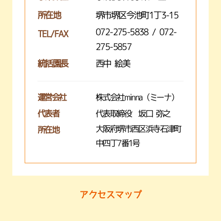
所在地
堺市堺区今池町1丁3-15
072-275-5838 / 072-
TEL/FAX
275-5857
統括園長
西中 絵美
運営会社
株式会社minna（ミーナ）
代表者
代表取締役 坂口 弥之
大阪府堺市西区浜寺石津町
所在地
中四丁7番1号
アクセスマップ