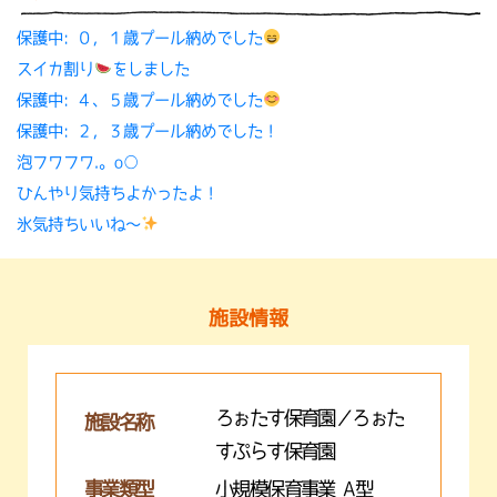
保護中: ０，１歳プール納めでした
スイカ割り
をしました
保護中: ４、５歳プール納めでした
保護中: ２，３歳プール納めでした！
泡フワフワ.。o○
ひんやり気持ちよかったよ！
氷気持ちいいね〜
施設情報
ろぉたす保育園／ろぉた
施設名称
すぷらす保育園
事業類型
小規模保育事業 A型