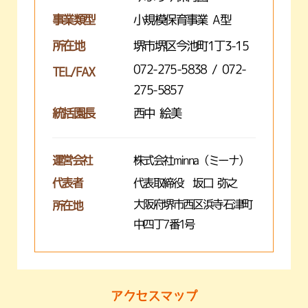
事業類型
小規模保育事業 A型
所在地
堺市堺区今池町1丁3-15
072-275-5838 / 072-
TEL/FAX
275-5857
統括園長
西中 絵美
運営会社
株式会社minna（ミーナ）
代表者
代表取締役 坂口 弥之
大阪府堺市西区浜寺石津町
所在地
中四丁7番1号
アクセスマップ