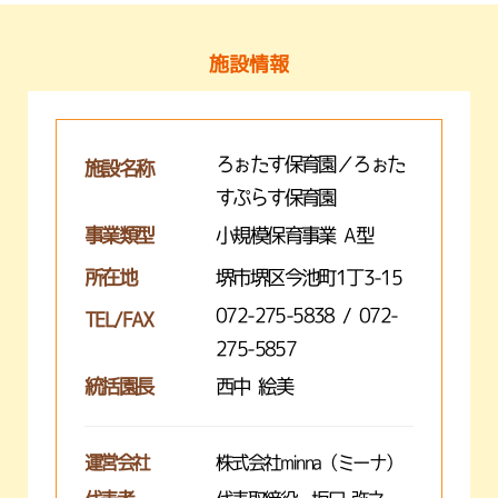
施設情報
ろぉたす保育園／ろぉた
施設名称
すぷらす保育園
事業類型
小規模保育事業 A型
所在地
堺市堺区今池町1丁3-15
072-275-5838 / 072-
TEL/FAX
275-5857
統括園長
西中 絵美
運営会社
株式会社minna（ミーナ）