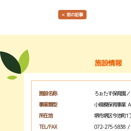
« 前の記事
施設情報
施設名称
ろぉたす保育園／
事業類型
小規模保育事業 
所在地
堺市堺区今池町1丁
TEL/FAX
072-275-5838 /