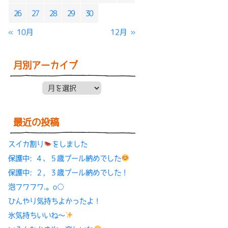
26
27
28
29
30
« 10月
12月 »
月別アーカイブ
月別アーカイブ
最近の投稿
スイカ割り
をしました
保護中: ４、５歳プール納めでした
保護中: ２，３歳プール納めでした！
泡フワフワ.。o○
ひんやり気持ちよかったよ！
氷気持ちいいね〜