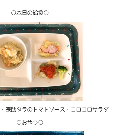
○本日の給食○
・宗助タラのトマトソース・コロコロサラダ
○おやつ○