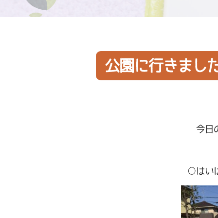
公園に行きまし
今日
○はい