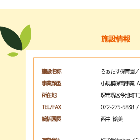
施設情報
施設名称
ろぉたす保育園／
事業類型
小規模保育事業 
所在地
堺市堺区今池町1丁
TEL/FAX
072-275-5838 /
統括園長
西中 絵美