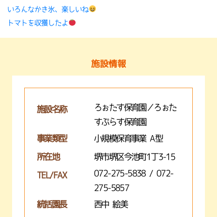
いろんなかき氷、楽しいね
トマトを収獲したよ
施設情報
ろぉたす保育園／ろぉた
施設名称
すぷらす保育園
事業類型
小規模保育事業 A型
所在地
堺市堺区今池町1丁3-15
072-275-5838 / 072-
TEL/FAX
275-5857
統括園長
西中 絵美