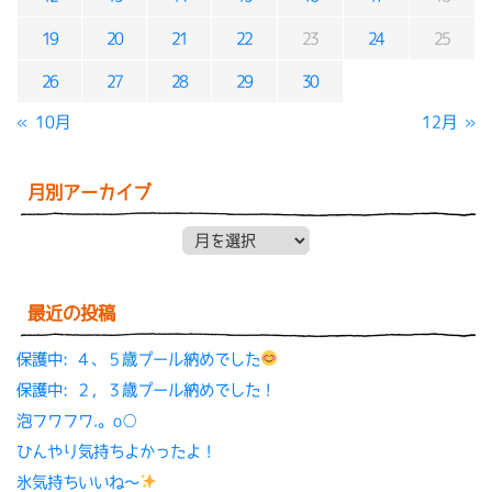
19
20
21
22
23
24
25
26
27
28
29
30
« 10月
12月 »
月別アーカイブ
月別アーカイブ
最近の投稿
保護中: ４、５歳プール納めでした
保護中: ２，３歳プール納めでした！
泡フワフワ.。o○
ひんやり気持ちよかったよ！
氷気持ちいいね〜