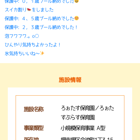
保護中: ０，１歳プール納めでした
スイカ割り
をしました
保護中: ４、５歳プール納めでした
保護中: ２，３歳プール納めでした！
泡フワフワ.。o○
ひんやり気持ちよかったよ！
氷気持ちいいね〜
施設情報
ろぉたす保育園／ろぉた
施設名称
すぷらす保育園
事業類型
小規模保育事業 A型
所在地
堺市堺区今池町1丁3-15