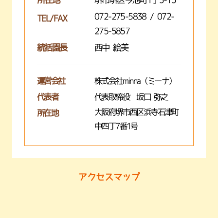
072-275-5838 / 072-
TEL/FAX
275-5857
統括園長
西中 絵美
運営会社
株式会社minna（ミーナ）
代表者
代表取締役 坂口 弥之
大阪府堺市西区浜寺石津町
所在地
中四丁7番1号
アクセスマップ