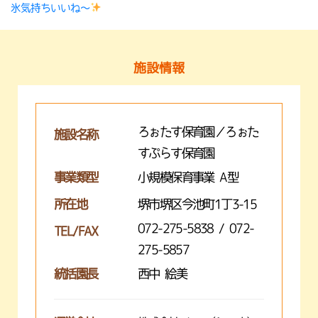
氷気持ちいいね〜
施設情報
ろぉたす保育園／ろぉた
施設名称
すぷらす保育園
事業類型
小規模保育事業 A型
所在地
堺市堺区今池町1丁3-15
072-275-5838 / 072-
TEL/FAX
275-5857
統括園長
西中 絵美