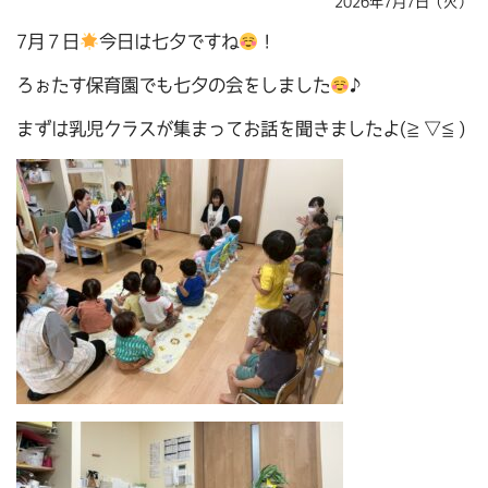
2026年7月7日（火）
7月７日
今日は七夕ですね
！
ろぉたす保育園でも七夕の会をしました
♪
まずは乳児クラスが集まってお話を聞きましたよ(≧▽≦)